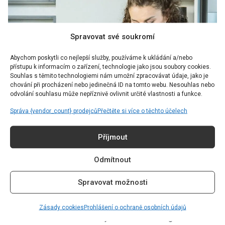
Spravovat své soukromí
Abychom poskytli co nejlepší služby, používáme k ukládání a/nebo
přístupu k informacím o zařízení, technologie jako jsou soubory cookies.
Souhlas s těmito technologiemi nám umožní zpracovávat údaje, jako je
chování při procházení nebo jedinečná ID na tomto webu. Nesouhlas nebo
odvolání souhlasu může nepříznivě ovlivnit určité vlastnosti a funkce.
Správa {vendor_count} prodejců
Přečtěte si více o těchto účelech
INTERVIEW
Příjmout
„Pro nás ženy je těžké připustit, že
nezvládáme něco tak banálního jako
Odmítnout
pořádek,” říká Jitka Pastrňáková
Spravovat možnosti
Autor:
Dominika Blchová
06.01.2024
Zásady cookies
Prohlášení o ochraně osobních údajů
Jitka Pastrňáková měla vždy velmi blízko k organizaci a