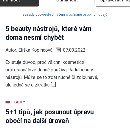
hollywoodských hvězd, […]
Zásady cookies
Prohlášení o ochraně osobních údajů
BEAUTY
5 beauty nástrojů, které vám
doma nesmí chybět
Autor:
Eliška Kopincová
07.03.2022
Existuje důvod, proč všichni kosmetičtí
profesionálové denně používají řadu beauty
nástrojů. Může se to zdát nudné či zdlouhavé,
ale jedná se o zkratku […]
BEAUTY
5+1 tipů, jak posunout úpravu
obočí na další úroveň