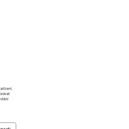
ařízení,
ovávat
volání
nosti