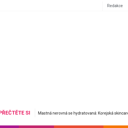
Redakce
PŘEČTĚTE SI
Do letadla stylově a pohodlně: Inspirujte se airport ou