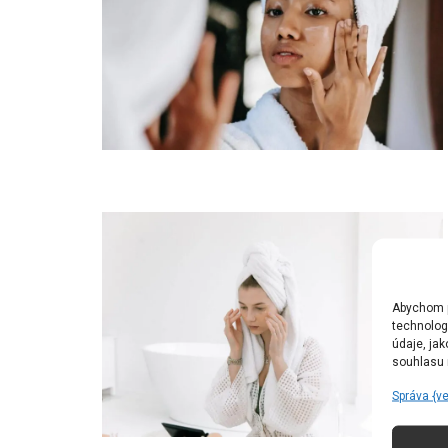
Abychom po
technolog
údaje, ja
souhlasu m
Správa {v