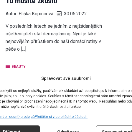
To musíte zkusit!
Autor:
Eliška Kopincová
30.05.2022
V posledních letech se jedním z nejžádanějších
ošetření pleti stal dermaplaning. Nyní je také
nejnovějším přírůstkem do naší domácí rutiny v
péče o […]
BEAUTY
Face Icing & Ice Globes: Je toto
Spravovat své soukromí
tajemství skvěle vypadající pleti?
skytli co nejlepší služby, používáme k ukládání a/nebo přístupu k informacím o z
ie jako jsou soubory cookies. Souhlas s těmito technologiemi nám umožní zprac
Autor:
Eliška Kopincová
05.05.2022
ko je chování při procházení nebo jedinečná ID na tomto webu. Nesouhlas nebo od
ůže nepříznivě ovlivnit určité vlastnosti a funkce.
Od masáží kostkami ledu až po beauty nástroje v
endor_count} prodejců
Přečtěte si více o těchto účelech
podobě ice globes. Nedávný trend TikToku, ale
také několik let osvědčená technika
Příjmout
Odmítnout
Spravovat mož